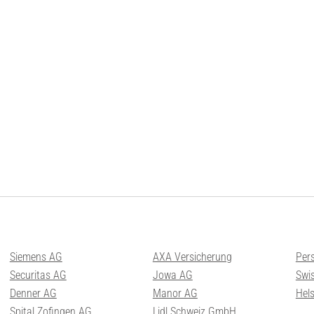
Siemens AG
AXA Versicherung
Per
Securitas AG
Jowa AG
Swis
Denner AG
Manor AG
Hel
Spital Zofingen AG
Lidl Schweiz GmbH