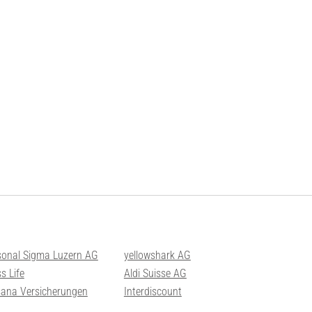
sonal Sigma Luzern AG
yellowshark AG
s Life
Aldi Suisse AG
sana Versicherungen
Interdiscount