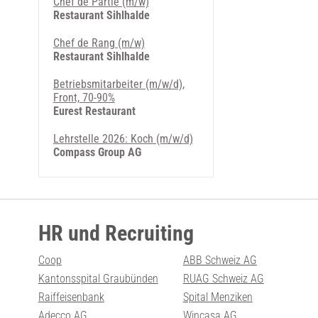
Chef de Partie (m/w)
Restaurant Sihlhalde
Chef de Rang (m/w)
Restaurant Sihlhalde
Betriebsmitarbeiter (m/w/d),
Front, 70-90%
Eurest Restaurant
Lehrstelle 2026: Koch (m/w/d)
Compass Group AG
HR und Recruiting
Coop
ABB Schweiz AG
Kantonsspital Graubünden
RUAG Schweiz AG
Raiffeisenbank
Spital Menziken
Adecco AG
Wincasa AG