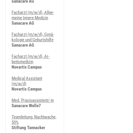
Sanacare AG
Fach­a­rzt (m/w/d), All­ge­
mei­ne In­ne­re Me­di­zin
Sanacare AG
Fach­a­rzt (m/w/d), Gy­nä­
ko­lo­gie und Ge­burts­hil­fe
Sanacare AG
Fach­a­rzt (m/w/d), Ar­
beits­me­di­zin
Novartis Campus
Me­di­cal As­si­stant
(m/w/d)
Novartis Campus
Med. Pra­xi­sas­sis­ten­t/-in
Sanacare Welle7
Teamleitung, Nachtwache,
50%
Stiftung Tannacker