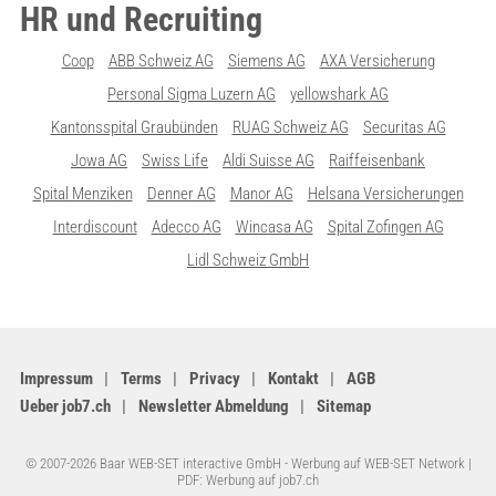
HR und Recruiting
Coop
ABB Schweiz AG
Siemens AG
AXA Versicherung
Personal Sigma Luzern AG
yellowshark AG
Kantonsspital Graubünden
RUAG Schweiz AG
Securitas AG
Jowa AG
Swiss Life
Aldi Suisse AG
Raiffeisenbank
Spital Menziken
Denner AG
Manor AG
Helsana Versicherungen
Interdiscount
Adecco AG
Wincasa AG
Spital Zofingen AG
Lidl Schweiz GmbH
Impressum
Terms
Privacy
Kontakt
AGB
Ueber job7.ch
Newsletter Abmeldung
Sitemap
© 2007-2026 Baar WEB-SET interactive GmbH -
Werbung auf WEB-SET Network
|
PDF: Werbung auf job7.ch