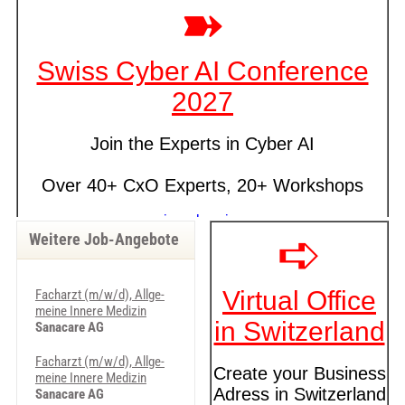
Weitere Job-Angebote
Fach­a­rzt (m/w/d), All­ge­
mei­ne In­ne­re Me­di­zin
Sanacare AG
Fach­a­rzt (m/w/d), All­ge­
mei­ne In­ne­re Me­di­zin
Sanacare AG