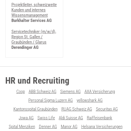
Projektleiter, schweizweite
Kunden und internes
Wissensmanagement
Burkhalter Services AG
Servicetechniker (m/w/d),
Region St. Gallen /
Graubünden / Glarus
Derendinger AG
HR und Recruiting
Coop
ABB Schweiz AG
Siemens AG
AXA Versicherung
Personal Sigma Luzern AG
yellowshark AG
Kantonsspital Graubünden
RUAG Schweiz AG
Securitas AG
Jowa AG
Swiss Life
Aldi Suisse AG
Raiffeisenbank
Spital Menziken
Denner AG
Manor AG
Helsana Versicherungen