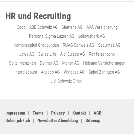
HR und Recruiting
Coop
ABB Schweiz AG
Siemens AG
AXA Versicherung
Personal Sigma Luzern AG
yellowshark AG
Kantonsspital Graubünden
RUAG Schweiz AG
Securitas AG
Jowa AG
Swiss Life
Aldi Suisse AG
Raiffeisenbank
Spital Menziken
Denner AG
Manor AG
Helsana Versicherungen
Interdiscount
Adecco AG
Wincasa AG
Spital Zofingen AG
Lidl Schweiz GmbH
Impressum
Terms
Privacy
Kontakt
AGB
Ueber job7.ch
Newsletter Abmeldung
Sitemap