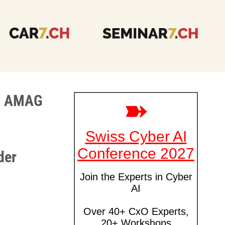
ei AMAG
der