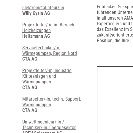
Entdecken Sie spa
Elektroinstallateur/-in
führenden Unterne
Willy Gysin AG
in all unseren AMA
Expertise ein und 
Projektleiter/-in im Bereich
das Exzellenz im S
Holzheizungen
zukunftsorientiert
Heitzmann AG
Position, die Ihre
Servicetechniker/-in,
Wärmepumpen, Region Nord
CTA AG
Projektleiter/-in, Industrie
Kälteanlagen und
Wärmepumpen
CTA AG
Mitarbeiter/-in, techn. Support,
Wärmepumpen
CTA AG
Umweltingenieur/-in /
Techniker/-in, Energiesektor