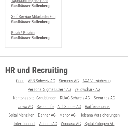
Tagesbetrieb, 40-100%
Gasthäuser Ballenberg
Self Service Mitarbeiter/-in
Gasthäuser Ballenberg
Koch / Köchin
Gasthäuser Ballenberg
HR und Recruiting
Coop
ABB Schweiz AG
Siemens AG
AXA Versicherung
Personal Sigma Luzern AG
yellowshark AG
Kantonsspital Graubünden
RUAG Schweiz AG
Securitas AG
Jowa AG
Swiss Life
Aldi Suisse AG
Raiffeisenbank
Spital Menziken
Denner AG
Manor AG
Helsana Versicherungen
Interdiscount
Adecco AG
Wincasa AG
Spital Zofingen AG