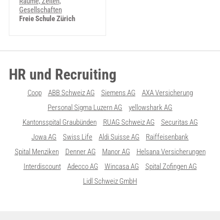
Räume, Zeiten,
Gesellschaften
Freie Schule Zürich
HR und Recruiting
Coop
ABB Schweiz AG
Siemens AG
AXA Versicherung
Personal Sigma Luzern AG
yellowshark AG
Kantonsspital Graubünden
RUAG Schweiz AG
Securitas AG
Jowa AG
Swiss Life
Aldi Suisse AG
Raiffeisenbank
Spital Menziken
Denner AG
Manor AG
Helsana Versicherungen
Interdiscount
Adecco AG
Wincasa AG
Spital Zofingen AG
Lidl Schweiz GmbH