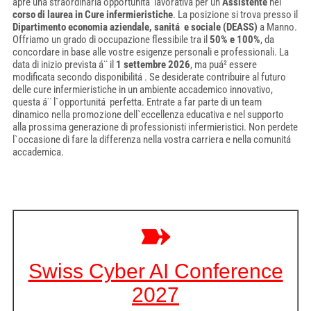
apre una straordinaria opportunitá lavorativa per un
Assistente
nel
corso di laurea in Cure infermieristiche
. La posizione si trova presso il
Dipartimento economia aziendale, sanitá e sociale (DEASS)
a Manno.
Offriamo un grado di occupazione flessibile tra il
50% e 100%
, da
concordare in base alle vostre esigenze personali e professionali. La
data di inizio prevista á¨ il
1 settembre 2026
, ma puá² essere
modificata secondo disponibilitá . Se desiderate contribuire al futuro
delle cure infermieristiche in un ambiente accademico innovativo,
questa á¨ l`opportunitá perfetta. Entrate a far parte di un team
dinamico nella promozione dell`eccellenza educativa e nel supporto
alla prossima generazione di professionisti infermieristici. Non perdete
l`occasione di fare la differenza nella vostra carriera e nella comunitá
accademica.