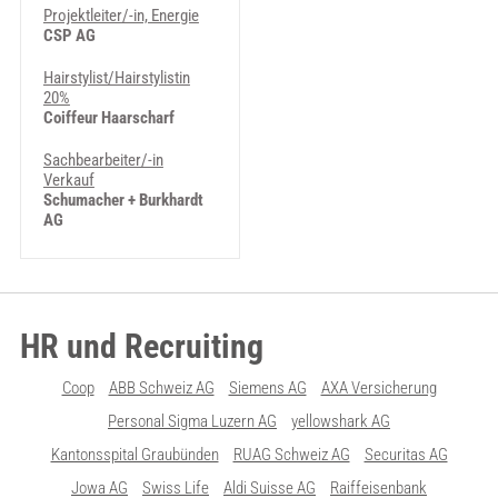
Projektleiter/-in, Energie
CSP AG
Hairstylist/Hairstylistin
20%
Coiffeur Haarscharf
Sachbearbeiter/-in
Verkauf
Schumacher + Burkhardt
AG
HR und Recruiting
Coop
ABB Schweiz AG
Siemens AG
AXA Versicherung
Personal Sigma Luzern AG
yellowshark AG
Kantonsspital Graubünden
RUAG Schweiz AG
Securitas AG
Jowa AG
Swiss Life
Aldi Suisse AG
Raiffeisenbank