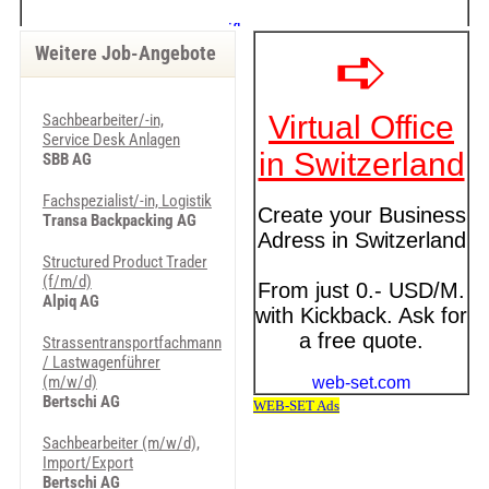
Weitere Job-Angebote
Sachbearbeiter/-in,
Service Desk Anlagen
SBB AG
Fachspezialist/-in, Logistik
Transa Backpacking AG
Structured Product Trader
(f/m/d)
Alpiq AG
Strassentransportfachmann
/ Lastwagenführer
(m/w/d)
Bertschi AG
Sachbearbeiter (m/w/d),
Import/Export
Bertschi AG