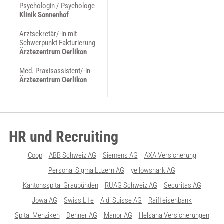
Psychologin / Psychologe
Klinik Sonnenhof
Arztsekretär/-in mit
Schwerpunkt Fakturierung
Ärztezentrum Oerlikon
Med. Praxisassistent/-in
Ärztezentrum Oerlikon
HR und Recruiting
Coop
ABB Schweiz AG
Siemens AG
AXA Versicherung
Personal Sigma Luzern AG
yellowshark AG
Kantonsspital Graubünden
RUAG Schweiz AG
Securitas AG
Jowa AG
Swiss Life
Aldi Suisse AG
Raiffeisenbank
Spital Menziken
Denner AG
Manor AG
Helsana Versicherungen