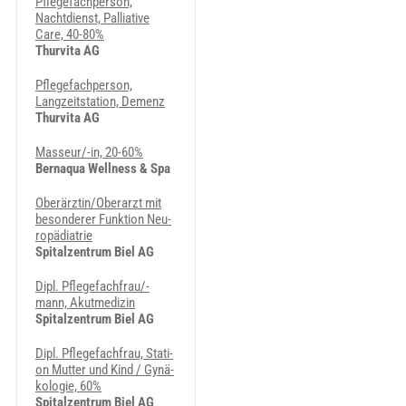
Pflegefachperson,
Nachtdienst, Palliative
Care, 40-80%
Thurvita AG
Pflegefachperson,
Langzeitstation, Demenz
Thurvita AG
Masseur/-in, 20-60%
Bernaqua Wellness & Spa
Ober­ärz­tin/Ober­ar­zt mit
be­son­de­rer Funk­ti­on Neu­
ro­päd­ia­trie
Spitalzentrum Biel AG
Dipl. Pflegefachfrau/-
mann, Akut­me­di­zin
Spitalzentrum Biel AG
Dipl. Pflegefachfrau, Sta­ti­
on Mut­ter und Kind / Gy­nä­
ko­lo­gie, 60%
Spitalzentrum Biel AG