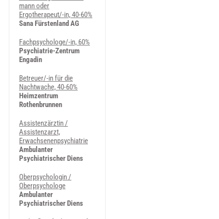
mann oder
Ergotherapeut/-in, 40-60%
Sana Fürstenland AG
Fachpsychologe/-in, 60%
Psychiatrie-Zentrum
Engadin
Betreuer/-in für die
Nachtwache, 40-60%
Heimzentrum
Rothenbrunnen
Assistenzärztin /
Assistenzarzt,
Erwachsenenpsychiatrie
Ambulanter
Psychiatrischer Diens
Oberpsychologin /
Oberpsychologe
Ambulanter
Psychiatrischer Diens