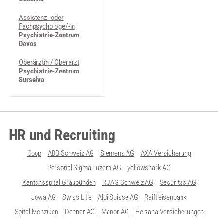
Assistenz- oder
Fachpsychologe/-in
Psychiatrie-Zentrum
Davos
Oberärztin / Oberarzt
Psychiatrie-Zentrum
Surselva
HR und Recruiting
Coop
ABB Schweiz AG
Siemens AG
AXA Versicherung
Personal Sigma Luzern AG
yellowshark AG
Kantonsspital Graubünden
RUAG Schweiz AG
Securitas AG
Jowa AG
Swiss Life
Aldi Suisse AG
Raiffeisenbank
Spital Menziken
Denner AG
Manor AG
Helsana Versicherungen